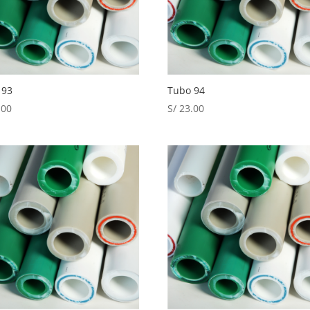
 93
Tubo 94
.00
S/
23.00