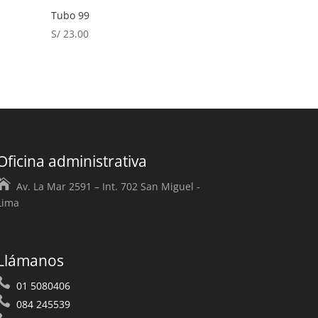
Tubo 99
S/
23.00
Oficina administrativa
Av. La Mar 2591 – Int. 702 San Miguel -
Lima
Llámanos
01 5080406
084 245539