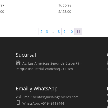
 97
Tubo 98
.00
S/
23.00
←
1
2
3
…
8
9
10
11
Sucursal
Av. Las Américas Segunda Etapa F9 –
Parque Industrial Wanchaq - Cusco
Email y WhatsApp
Email:
ventas@insaingenieros.com
WhatsApp: +51949119444