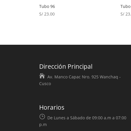
Tubo 96
Tubo
S/
23.00
S/
23
Dirección Principal
Av. Manco Capac Nro. 925 Wanchaq -
Cusco
Horarios
De Lunes a Sábado de 09:00 a.m a 07:00
p.m