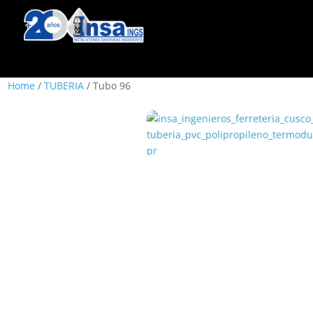
Home
/
TUBERIA
/ Tubo 96