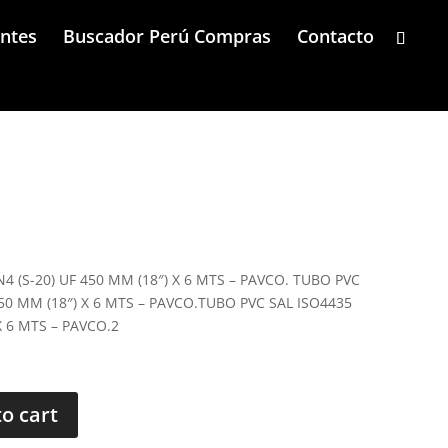
entes
Buscador Perú Compras
Contacto
4 (S-20) UF 450 MM (18″) X 6 MTS – PAVCO. TUBO PVC
450 MM (18″) X 6 MTS – PAVCO.TUBO PVC SAL ISO4435
X 6 MTS – PAVCO.2
to cart
ty