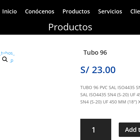
Inicio
Conócenos
Productos
Servicios
Cli
Productos
Tubo 96
S/
23.00
TUBO 96 PVC SAL ISO4435 SN
SAL ISO4435 SN4 (S-20) UF 
SN4 (S-20) UF 450 MM (18″) 
Tubo
96
Add 
quanti